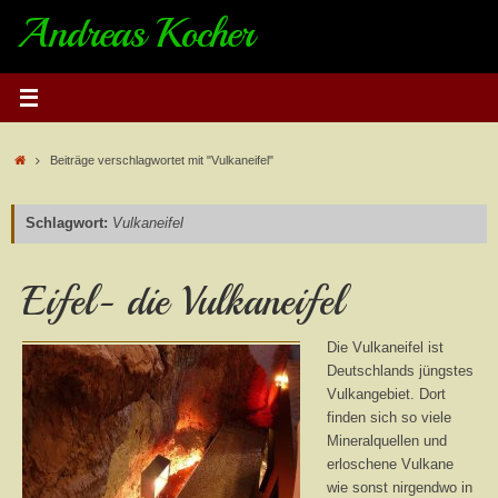
Zum
Andreas Kocher
Inhalt
springen
Start
Beiträge verschlagwortet mit "Vulkaneifel"
Schlagwort:
Vulkaneifel
Eifel- die Vulkaneifel
Die Vulkaneifel ist
Deutschlands jüngstes
Vulkangebiet. Dort
finden sich so viele
Mineralquellen und
erloschene Vulkane
wie sonst nirgendwo in