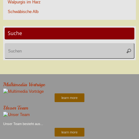
Walpurgis im Harz
Schwäbische Alb
Suche
Su
Suche
na
Multimedia Vorträge
learn more
Unser Team
Unser Team besteht aus...
learn more